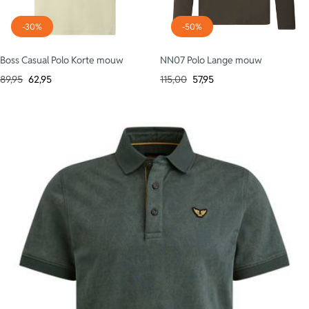
-30%
-50%
Boss Casual Polo Korte mouw
NN07 Polo Lange mouw
89,95
62,95
115,00
57,95