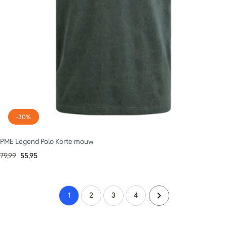
-30%
PME Legend Polo Korte mouw
79,99
55,95
1
2
3
4