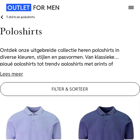
T-shirts en poloshirts
Poloshirts
Ontdek onze uitgebreide collectie heren poloshirts in
diverse kleuren, stijlen en pasvormen. Van klassieke
piqué poloshirts tot trendy poloshirts met prints of
comfortabel poloshirt met lange mouwen: vind jouw
Lees meer
perfecte poloshirt met hoge korting in onze poloshirt
outlet.
FILTER & SORTEER