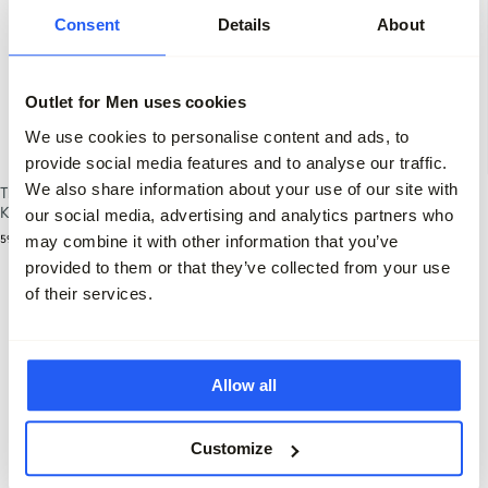
Consent
Details
About
Outlet for Men uses cookies
We use cookies to personalise content and ads, to
3 voor 99,95
-30%
provide social media features and to analyse our traffic.
We also share information about your use of our site with
The BLUEPRINT Premium Polo
Genti Polo Korte mouw
Korte mouw
our social media, advertising and analytics partners who
149,95
104,95
may combine it with other information that you’ve
59,95
provided to them or that they’ve collected from your use
of their services.
Allow all
Customize