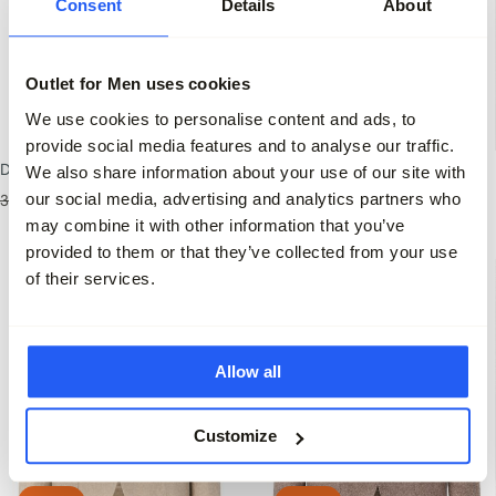
Consent
Details
About
Outlet for Men uses cookies
-50%
-72%
We use cookies to personalise content and ads, to
provide social media features and to analyse our traffic.
Drykorn Mix & Match Colbert
Circolo 1901 Colbert
We also share information about your use of our site with
our social media, advertising and analytics partners who
319,95
159,95
559,95
155,95
may combine it with other information that you’ve
provided to them or that they’ve collected from your use
of their services.
Allow all
Customize