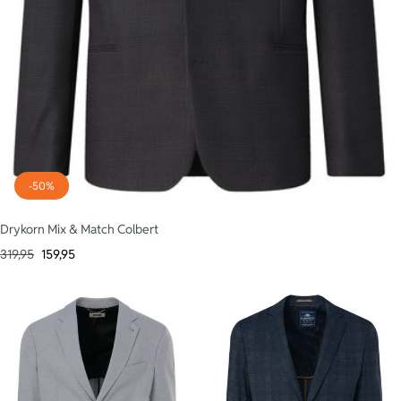
-50%
Drykorn Mix & Match Colbert
319,95
159,95