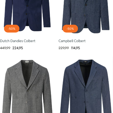
-50%
-50%
Dutch Dandies Colbert
Campbell Colbert
449,99
224,95
229,99
114,95