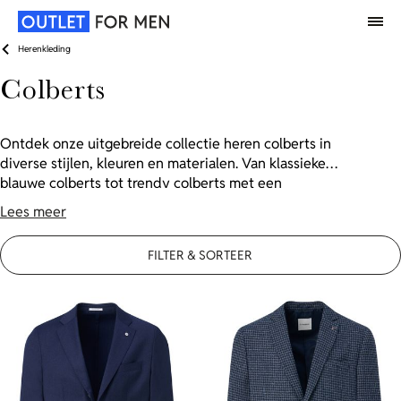
Herenkleding
Colberts
Ontdek onze uitgebreide collectie heren colberts in
diverse stijlen, kleuren en materialen. Van klassieke
blauwe colberts tot trendy colberts met een
ruitjespatroon. Vind jouw perfecte colbert met hoge
Lees meer
korting in onze colbert outlet.
FILTER & SORTEER