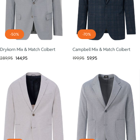
-50%
-70%
Drykorn Mix & Match Colbert
Campbell Mix & Match Colbert
289,95
144,95
199,95
59,95