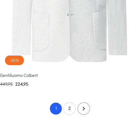
-50%
Gentiluomo Colbert
449,95
224,95
1
2