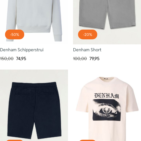
-50%
-20%
Denham Schipperstrui
Denham Short
150,00
74,95
100,00
79,95