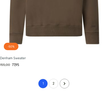
-50%
Denham Sweater
155,00
77,95
1
2