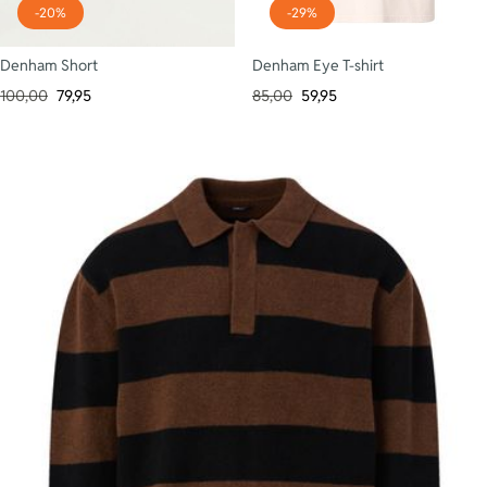
-20%
-29%
Denham Short
Denham Eye T-shirt
100,00
79,95
85,00
59,95