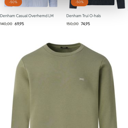
-50%
-50%
Denham Casual Overhemd LM
Denham Trui O-hals
140,00
69,95
150,00
74,95