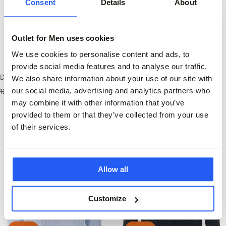
Consent
Details
About
Outlet for Men uses cookies
-30%
-30%
We use cookies to personalise content and ads, to
provide social media features and to analyse our traffic.
Denham Polo Korte mouw
Denham Casual Overhemd KM
We also share information about your use of our site with
our social media, advertising and analytics partners who
120,00
83,95
140,00
97,95
may combine it with other information that you’ve
provided to them or that they’ve collected from your use
of their services.
Allow all
Customize