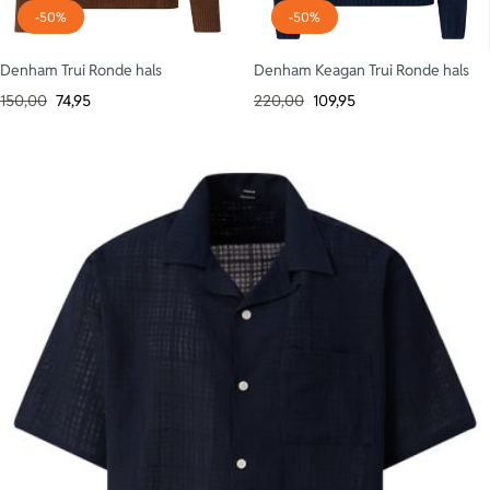
-50%
-50%
Denham Trui Ronde hals
Denham Keagan Trui Ronde hals
150,00
74,95
220,00
109,95