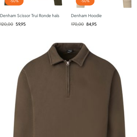
-50%
-50%
Denham Scissor Trui Ronde hals
Denham Hoodie
120,00
59,95
170,00
84,95