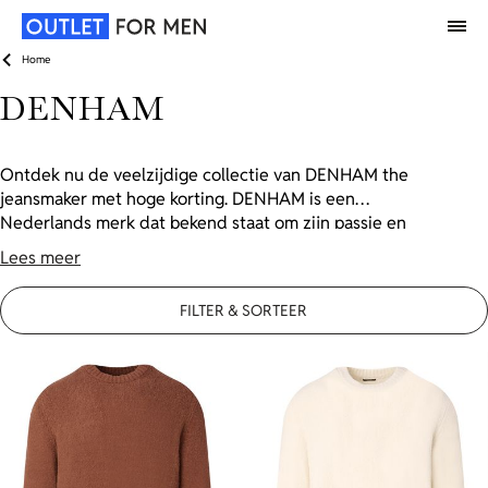
Home
DENHAM
Ontdek nu de veelzijdige collectie van DENHAM the
jeansmaker met hoge korting. DENHAM is een
Nederlands merk dat bekend staat om zijn passie en
vakmanschap voor jeans. Naast hun iconische denim
Lees meer
biedt DENHAM ook een uitgebreid assortiment aan
bovenkleding van hoog niveau, met veel oog voor detail.
FILTER & SORTEER
Verken onze DENHAM herenkleding outlet en vind de
perfecte combinatie van stijl, kwaliteit en vakmanschap
tegen extra scherpe prijzen.