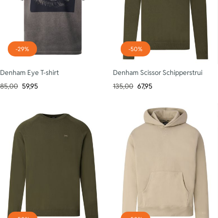
-29%
-50%
Denham Eye T-shirt
Denham Scissor Schipperstrui
85,00
59,95
135,00
67,95