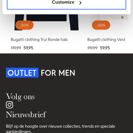
Customize
-50%
-50%
Bugatti clothing Trui Ronde hals
Bugatti clothing Vest
119,99
59,95
119,99
59,95
Volg ons
Nieuwsbrief
Blijf op de hoogte over nieuwe collecties, trends en speciale
aanbiedingen.