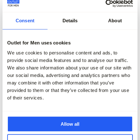
Consent
Details
About
-50%
-50%
Outlet for Men uses cookies
Bugatti clothing Gewatteerde jas
People of Shibuya Gewat
We use cookies to personalise content and ads, to
269,99
134,95
399,95
199,95
provide social media features and to analyse our traffic.
We also share information about your use of our site with
Maak je outfit compleet
our social media, advertising and analytics partners who
may combine it with other information that you’ve
provided to them or that they’ve collected from your use
of their services.
Allow all