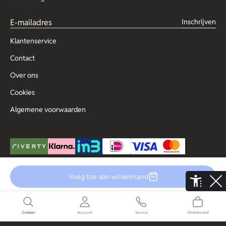
Inschrijven
Klantenservice
Contact
Over ons
Cookies
Algemene voorwaarden
Voeg toe aan winkelmand
© Copyright 2025 Outlet for Men
De Aaldor 13, 4191 PC, Geldermalsen
Disclaimer
Privacy
Zoeken
Account
Service
Winkelmand