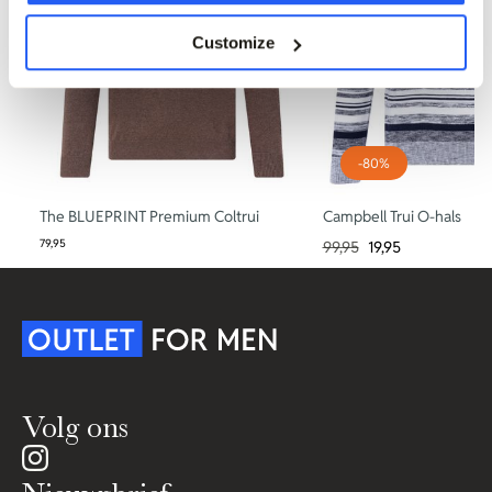
Customize
-80%
The BLUEPRINT Premium Coltrui
Campbell Trui O-hals
79,95
99,95
19,95
Volg ons