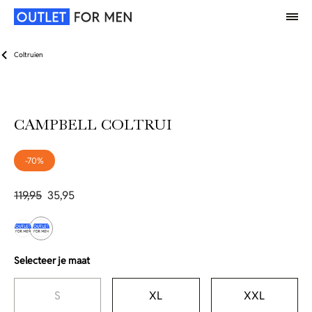
Coltruien
CAMPBELL COLTRUI
-70%
119,95
35,95
Selecteer je maat
S
XL
XXL