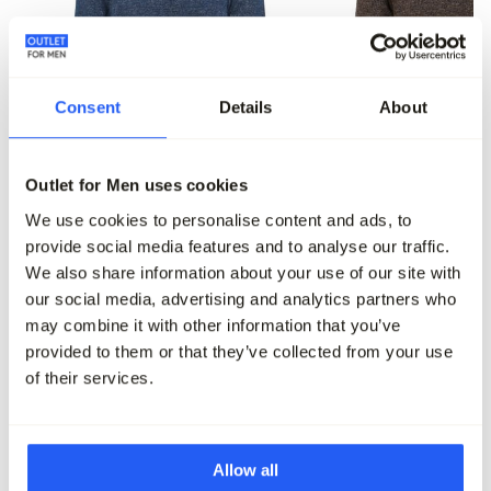
Consent
Details
About
-70%
-70%
Outlet for Men uses cookies
We use cookies to personalise content and ads, to
Campbell Coltrui
Campbell Coltrui
provide social media features and to analyse our traffic.
99,95
29,95
99,95
29,95
We also share information about your use of our site with
our social media, advertising and analytics partners who
Maak je outfit compleet
may combine it with other information that you’ve
provided to them or that they’ve collected from your use
of their services.
Allow all