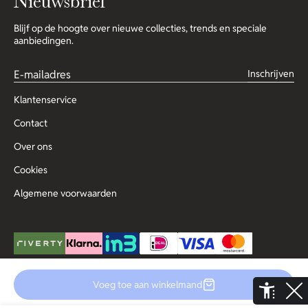
Nieuwsbrief
Blijf op de hoogte over nieuwe collecties, trends en speciale
aanbiedingen.
Inschrijven
Klantenservice
Contact
Over ons
Cookies
Algemene voorwaarden
Voeg toe aan winkelmand
© Copyright 2025 Outlet for Men
De Aaldor 13, 4191 PC, Geldermalsen
Disclaimer
Privacy