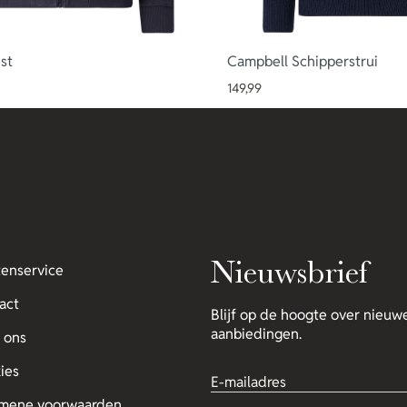
st
Campbell Schipperstrui
149,99
Nieuwsbrief
tenservice
act
Blijf op de hoogte over nieuwe
aanbiedingen.
 ons
ies
mene voorwaarden