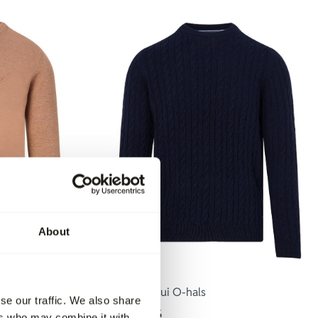
About
-70%
Campbell Trui O-hals
se our traffic. We also share
119,95
35,95
ers who may combine it with