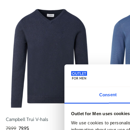
Consent
Outlet for Men uses cookies
Campbell Trui V-hals
Recall Trui V
We use cookies to personalis
79,99
79,95
89,99
information about your use of