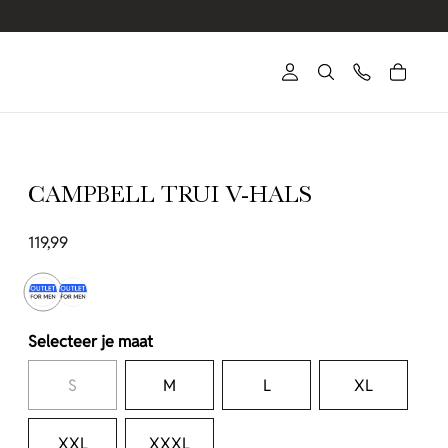
CAMPBELL TRUI V-HALS
119,99
Selecteer je maat
S
M
L
XL
XXL
XXXL