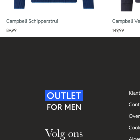
Campbell Schipperstrui
Campbell Ve
89,99
149,99
Klan
Cont
Over
Cook
Volg ons
Alge