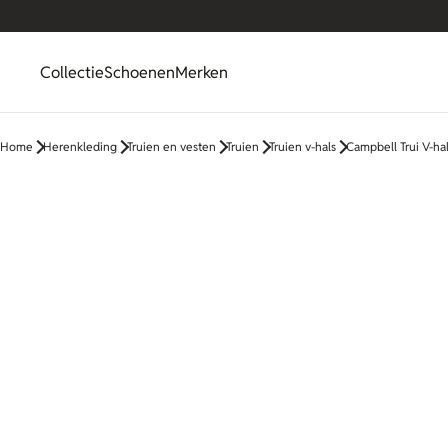
Collectie
Schoenen
Merken
Home
Herenkleding
Truien en vesten
Truien
Truien v-hals
Campbell Trui V-ha