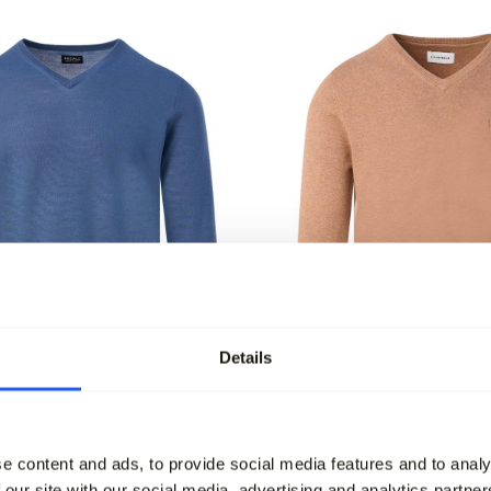
Details
-hals
Campbell Trui V-hals
e content and ads, to provide social media features and to analy
79,99
79,95
 our site with our social media, advertising and analytics partn