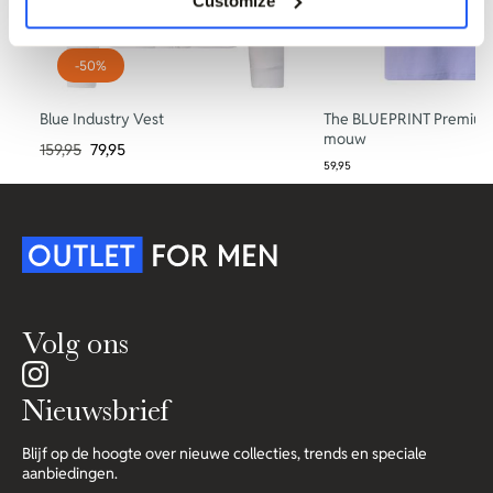
Customize
-50%
Blue Industry Vest
The BLUEPRINT Premium 
mouw
159,95
79,95
59,95
Volg ons
Nieuwsbrief
Blijf op de hoogte over nieuwe collecties, trends en speciale
aanbiedingen.