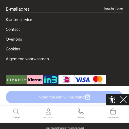
Inschrijven
Klantenservice
Contact
Over ons
Cookies
Algemene voorwaarden
Voeg toe aan winkelmand
© Copyright 2025 Outlet for Men
De Aaldor 13, 4191 PC, Geldermalsen
Disclaimer
Privacy
Zoeken
Account
Service
Winkelmand
Snel en makkelijk thuisbezorgd.