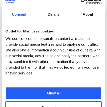
Consent
Details
About
-50%
-50%
Denham Scissor Trui Ronde hals
Denham Sweater
Outlet for Men uses cookies
120,00
59,95
100,00
49,95
We use cookies to personalise content and ads, to
provide social media features and to analyse our traffic.
Maak je outfit compleet
We also share information about your use of our site with
our social media, advertising and analytics partners who
may combine it with other information that you’ve
provided to them or that they’ve collected from your use
of their services.
Allow all