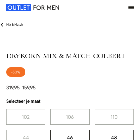
Mix & Match
DRYKORN MIX & MATCH COLBERT
-50%
319,95
159,95
Selecteer je maat
102
106
110
44
46
48