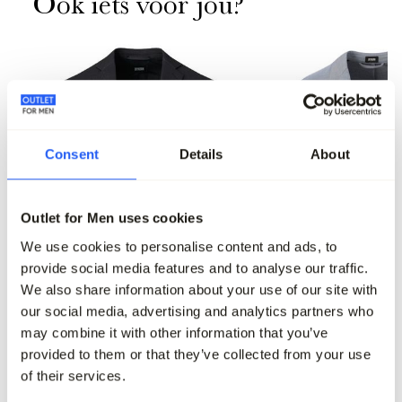
Ook iets voor jou?
Consent
Details
About
Outlet for Men uses cookies
We use cookies to personalise content and ads, to
provide social media features and to analyse our traffic.
-50%
-50%
We also share information about your use of our site with
our social media, advertising and analytics partners who
Drykorn Mix & Match Colbert
Drykorn Mix & Match Col
may combine it with other information that you’ve
319,95
159,95
279,95
139,95
provided to them or that they’ve collected from your use
of their services.
Maak je outfit compleet