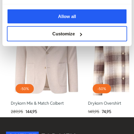
Allow all
Customize
-50%
-50%
Drykorn Mix & Match Colbert
Drykorn Overshirt
289,95
144,95
149,95
74,95