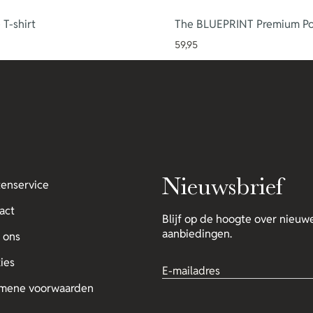
T-shirt
The BLUEPRINT Premium Po
59,95
Nieuwsbrief
tenservice
act
Blijf op de hoogte over nieuwe
aanbiedingen.
 ons
ies
mene voorwaarden