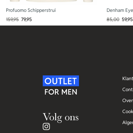
Profuomo Schipperstrui
Denham Eye 
159,95
79,95
85,00
59,95
Klan
Cont
Over
Cook
Volg ons
Alge