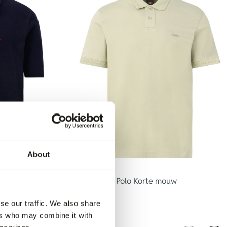
About
-30%
olo Korte
Boss Casual Polo Korte mouw
89,95
62,95
se our traffic. We also share
ers who may combine it with