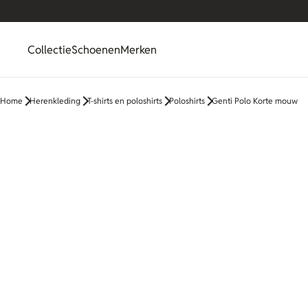
Collectie
Schoenen
Merken
Home
Herenkleding
T-shirts en poloshirts
Poloshirts
Genti Polo Korte mouw