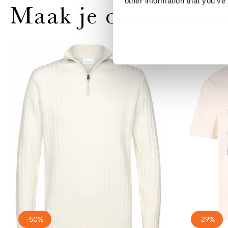
other information that you’ve
Maak je outfit comp
-50%
-29%