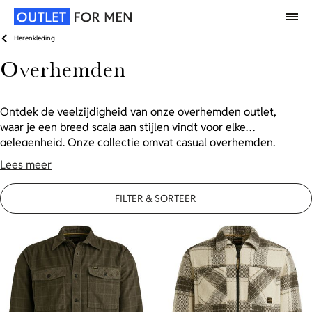
Herenkleding
Overhemden
Ontdek de veelzijdigheid van onze overhemden outlet,
waar je een breed scala aan stijlen vindt voor elke
gelegenheid. Onze collectie omvat casual overhemden,
zakelijke overhemden die je professionele uitstraling
Lees meer
versterken en trendy overshirts die ideaal zijn voor een
gelaagde outfit. Elk item is gemaakt van hoogwaardige
FILTER & SORTEER
materialen en biedt zowel comfort als stijl. Of je nu kiest
voor effen kleuren, subtiele strepen of klassieke ruiten,
in onze outlet vind je altijd iets dat bij jouw smaak en
gelegenheid past. Shop nu en upgrade je garderobe
tegen aantrekkelijke prijzen!