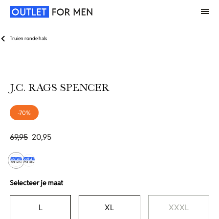
Truien ronde hals
J.C. RAGS SPENCER
-70%
69,95
20,95
Selecteer je maat
L
XL
XXXL