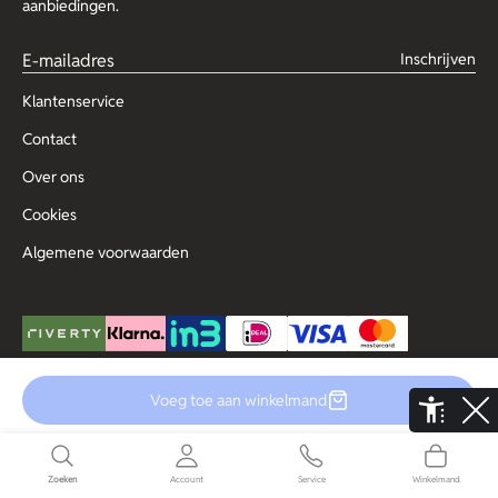
aanbiedingen.
Inschrijven
Klantenservice
Contact
Over ons
Cookies
Algemene voorwaarden
Voeg toe aan winkelmand
© Copyright 2025 Outlet for Men
De Aaldor 13, 4191 PC, Geldermalsen
Disclaimer
Privacy
Zoeken
Account
Service
Winkelmand