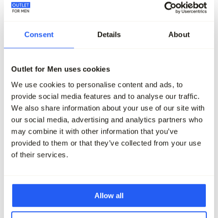
Consent
Details
About
-80%
-50%
Outlet for Men uses cookies
Campbell Trui O-hals
Profuomo Trui O-hals
99,95
19,95
109,95
54,95
We use cookies to personalise content and ads, to
provide social media features and to analyse our traffic.
Maak je outfit compleet
We also share information about your use of our site with
our social media, advertising and analytics partners who
may combine it with other information that you’ve
provided to them or that they’ve collected from your use
of their services.
Allow all