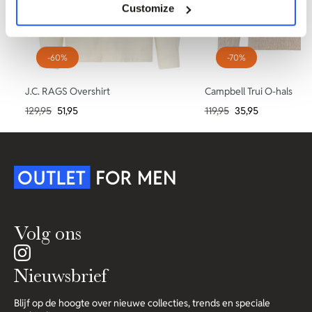
Customize
-60%
-70%
J.C. RAGS Overshirt
Campbell Trui O-hals
129,95
51,95
119,95
35,95
Volg ons
Nieuwsbrief
Blijf op de hoogte over nieuwe collecties, trends en speciale