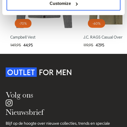
Customize
-70%
-60%
Campbell Vest
J.C. RAGS Casual Overh
149,95
44,95
119,95
47,95
Volg ons
Nieuwsbrief
Blijf op de hoogte over nieuwe collecties, trends en speciale