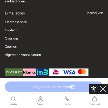
aanbiedingen.
Inschrijven
Klantenservice
Contact
Over ons
Cookies
Algemene voorwaarden
Voeg toe aan winkelmand
© Copyright 2025 Outlet for Men
De Aaldor 13, 4191 PC, Geldermalsen
Disclaimer
Privacy
Zoeken
Account
Service
Winkelmand