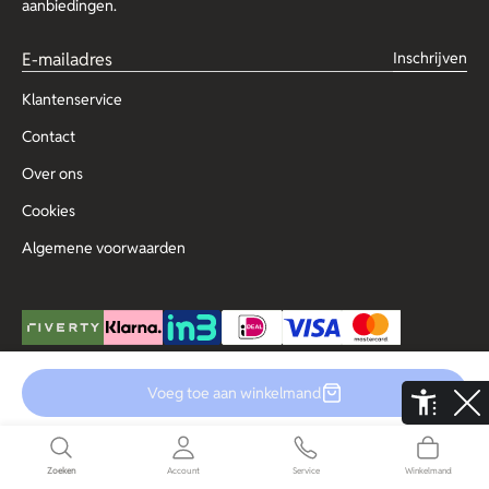
aanbiedingen.
Inschrijven
Klantenservice
Contact
Over ons
Cookies
Algemene voorwaarden
Voeg toe aan winkelmand
© Copyright 2025 Outlet for Men
De Aaldor 13, 4191 PC, Geldermalsen
Disclaimer
Privacy
Zoeken
Account
Service
Winkelmand