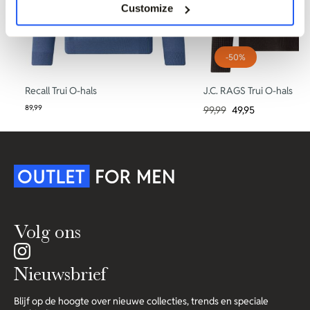
Customize
-50%
Recall Trui O-hals
J.C. RAGS Trui O-hals
89,99
99,99
49,95
Volg ons
Nieuwsbrief
Blijf op de hoogte over nieuwe collecties, trends en speciale