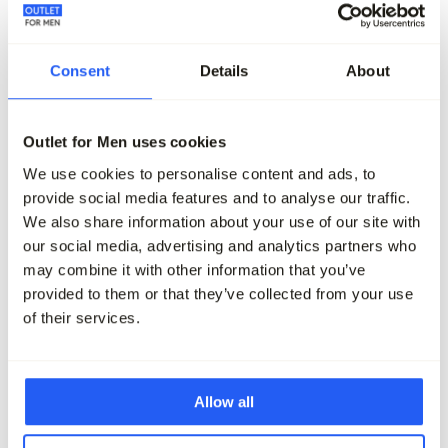
Consent
Details
About
-60%
-50%
Outlet for Men uses cookies
J.C. RAGS Schipperstrui
Vanguard Schipperstrui
119,95
47,95
119,99
59,95
We use cookies to personalise content and ads, to
provide social media features and to analyse our traffic.
Maak je outfit compleet
We also share information about your use of our site with
our social media, advertising and analytics partners who
may combine it with other information that you’ve
provided to them or that they’ve collected from your use
of their services.
Allow all