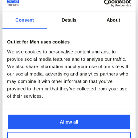
Consent
Details
About
-70%
-70%
Outlet for Men uses cookies
J.C. RAGS Trui O-hals
Campbell Trui O-hals
We use cookies to personalise content and ads, to
99,95
29,95
119,95
35,95
provide social media features and to analyse our traffic.
We also share information about your use of our site with
Maak je outfit compleet
our social media, advertising and analytics partners who
may combine it with other information that you’ve
provided to them or that they’ve collected from your use
of their services.
Allow all