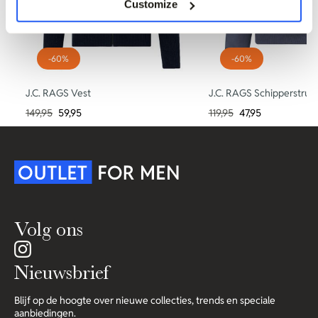
Customize
-60%
-60%
J.C. RAGS Vest
J.C. RAGS Schipperstrui
149,95
59,95
119,95
47,95
Volg ons
Nieuwsbrief
Blijf op de hoogte over nieuwe collecties, trends en speciale
aanbiedingen.