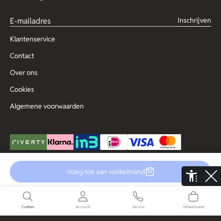
Inschrijven
Klantenservice
Contact
Over ons
Cookies
Algemene voorwaarden
Voeg toe aan winkelmand
© Copyright 2025 Outlet for Men
De Aaldor 13, 4191 PC, Geldermalsen
Disclaimer
Privacy
Zoeken
Account
Service
Winkelmand