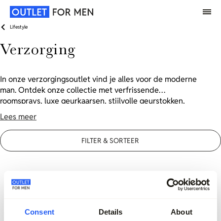
Lifestyle
Verzorging
In onze verzorgingsoutlet vind je alles voor de moderne
man. Ontdek onze collectie met verfrissende
roomsprays, luxe geurkaarsen, stijlvolle geurstokken,
mannelijke parfums en hoogwaardige handzeep. Elk
Lees meer
product is ontworpen om je leefomgeving en dagelijkse
routine een stijlvolle en frisse upgrade te geven. Shop
FILTER & SORTEER
nu en vind jouw verzorgingsproducten tegen extra
scherpe prijzen!
Consent
Details
About