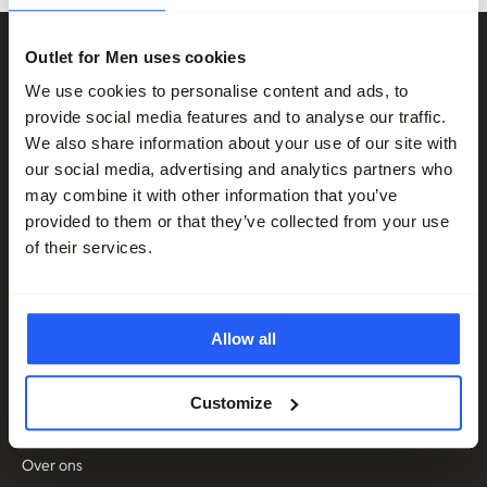
Outlet for Men uses cookies
We use cookies to personalise content and ads, to
provide social media features and to analyse our traffic.
We also share information about your use of our site with
Volg ons
our social media, advertising and analytics partners who
may combine it with other information that you’ve
provided to them or that they’ve collected from your use
Nieuwsbrief
of their services.
Blijf op de hoogte over nieuwe collecties, trends en speciale
aanbiedingen.
Allow all
Inschrijven
Klantenservice
Customize
Contact
Over ons