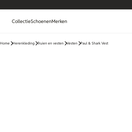
Collectie
Schoenen
Merken
Home
Herenkleding
Truien en vesten
Vesten
Paul & Shark Vest