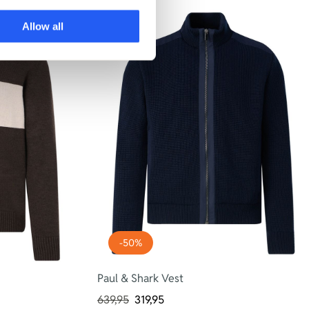
Allow all
-50%
Paul & Shark Vest
639,95
319,95