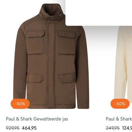
-50%
-50%
Paul & Shark Gewatteerde jas
Paul & Shark
929,95
464,95
249,95
124,