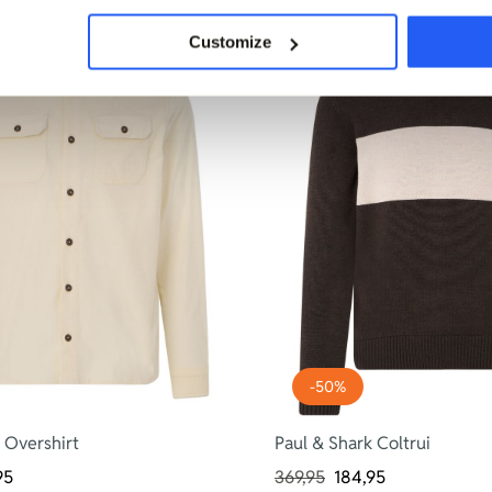
Customize
-50%
 Overshirt
Paul & Shark Coltrui
95
369,95
184,95