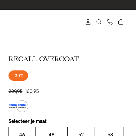
RECALL OVERCOAT
-30%
229,95
160,95
Selecteer je maat
46
48
52
58