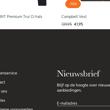
-70%
NT Premium Trui O-hals
Campbell Vest
139,95
41,95
Nieuwsbrief
tenservice
act
Blijf op de hoogte over nieuwe
aanbiedingen.
 ons
ies
mene voorwaarden