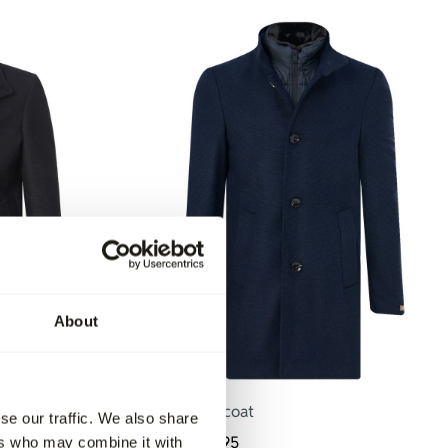
About
-50%
Nobel Overcoat
se our traffic. We also share
299,95
149,95
ers who may combine it with