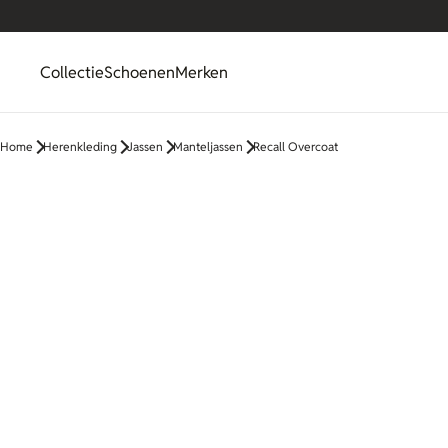
Collectie
Schoenen
Merken
Home
Herenkleding
Jassen
Manteljassen
Recall Overcoat