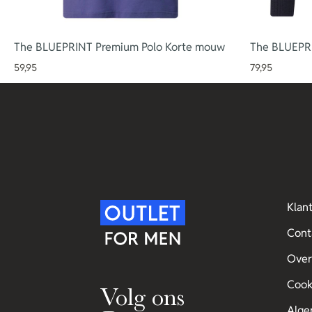
The BLUEPRINT Premium Polo Korte mouw
The BLUEPRI
59,95
79,95
Klan
Cont
Over
Cook
Volg ons
Alge