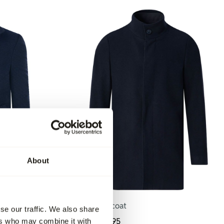
About
-30%
Recall Overcoat
se our traffic. We also share
229,95
160,95
ers who may combine it with