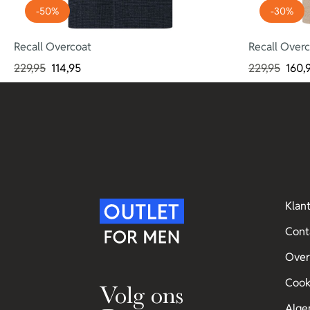
-50%
-30%
Recall Overcoat
Recall Over
229,95
114,95
229,95
160,
Klan
Cont
Over
Cook
Volg ons
Alge