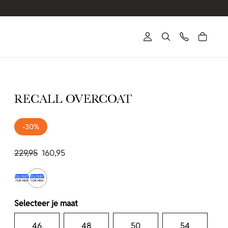
RECALL OVERCOAT
-30%
229,95
160,95
Selecteer je maat
46
48
50
54