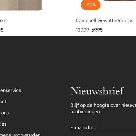
-50%
coat
Campbell Gewatteerde jas
95
139,99
69,95
Nieuwsbrief
tenservice
act
Blijf op de hoogte over nieuwe
aanbiedingen.
 ons
ies
mene voorwaarden