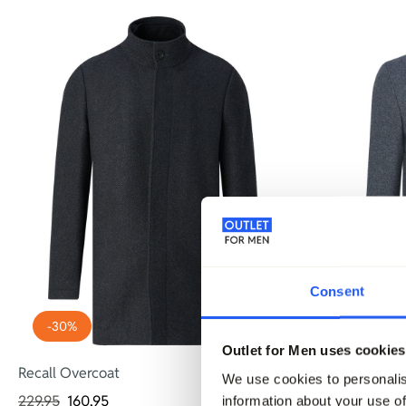
Consent
-30%
-50%
Outlet for Men uses cookies
Recall Overcoat
Nobel Overc
We use cookies to personalis
229,95
160,95
299,95
149,
information about your use of