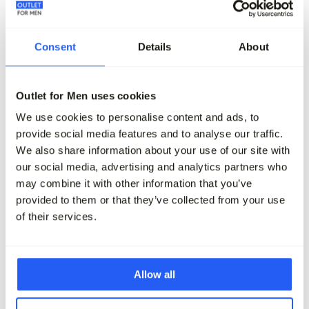
Consent
Details
About
-70%
-70%
The BLUEPRINT Premium Casual
The BLUEPRINT Premium
Overhemd LM
Overhemd LM
Outlet for Men uses cookies
79,95
23,95
79,95
23,95
We use cookies to personalise content and ads, to
provide social media features and to analyse our traffic.
Maak je outfit compleet
We also share information about your use of our site with
our social media, advertising and analytics partners who
may combine it with other information that you’ve
provided to them or that they’ve collected from your use
of their services.
Allow all