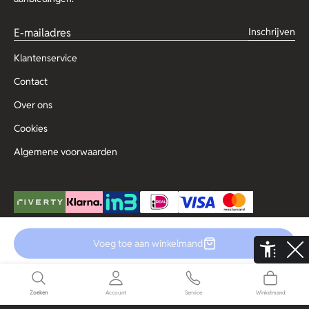
Inschrijven
Klantenservice
Contact
Over ons
Cookies
Algemene voorwaarden
Voeg toe aan winkelmand
© Copyright 2025 Outlet for Men
De Aaldor 13, 4191 PC, Geldermalsen
Disclaimer
Privacy
Zoeken
Account
Service
Winkelmand