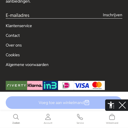
aanbiedingen.
Inschrijven
Klantenservice
Contact
Over ons
Cookies
Algemene voorwaarden
Voeg toe aan winkelmand
© Copyright 2025 Outlet for Men
De Aaldor 13, 4191 PC, Geldermalsen
Disclaimer
Privacy
Zoeken
Account
Service
Winkelmand