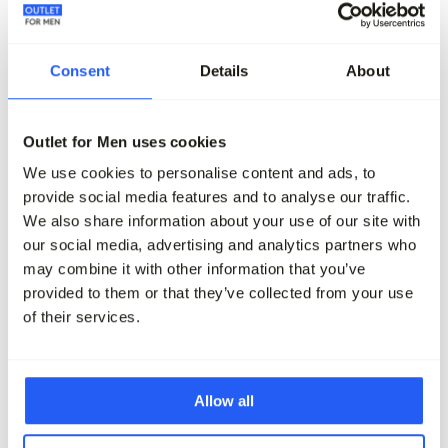
Consent
Details
About
-70%
-70%
The BLUEPRINT Premium Overhemd
The BLUEPRINT Premiu
LM
LM
Outlet for Men uses cookies
79,95
23,95
79,95
23,95
We use cookies to personalise content and ads, to
provide social media features and to analyse our traffic.
Maak je outfit compleet
We also share information about your use of our site with
our social media, advertising and analytics partners who
may combine it with other information that you’ve
provided to them or that they’ve collected from your use
of their services.
Allow all