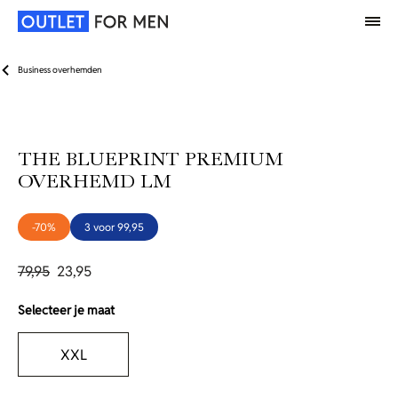
Business overhemden
THE BLUEPRINT PREMIUM
OVERHEMD LM
-70%
3 voor 99,95
79,95
23,95
Selecteer je maat
XXL