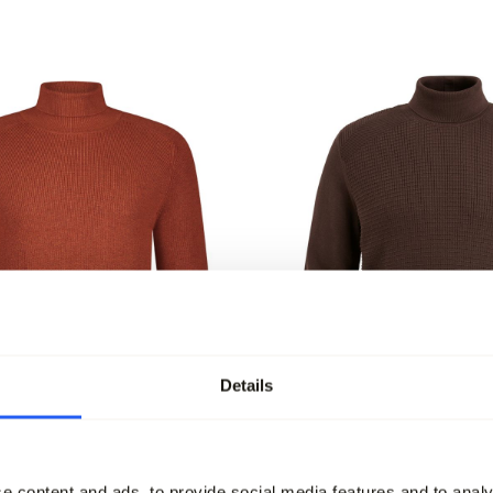
Details
-50%
e content and ads, to provide social media features and to analy