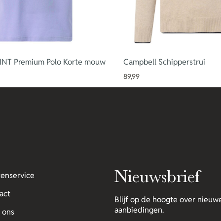
INT Premium Polo Korte mouw
Campbell Schipperstrui
89,99
Nieuwsbrief
tenservice
act
Blijf op de hoogte over nieuwe
aanbiedingen.
 ons