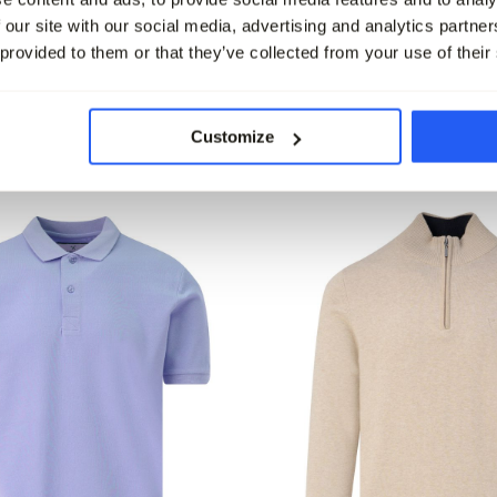
y Coltrui
Vanguard Coltrui
 our site with our social media, advertising and analytics partn
 provided to them or that they’ve collected from your use of their
99,99
49,95
leet
Customize