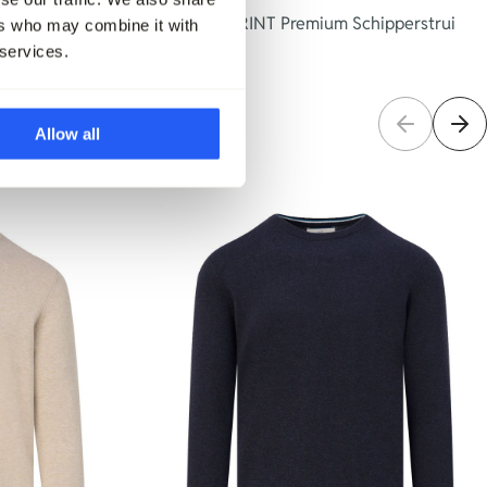
The BLUEPRINT Premium Schipperstrui
ers who may combine it with
 services.
79,95
Allow all