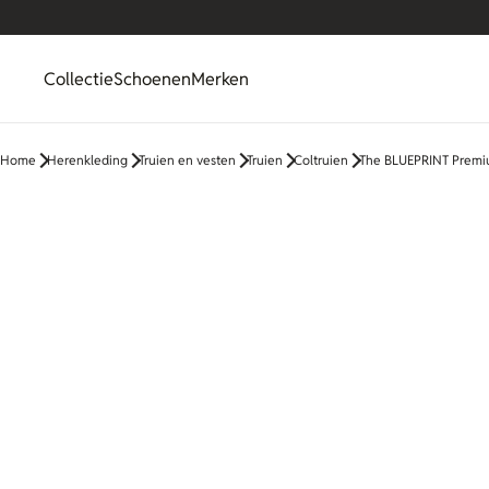
Collectie
Schoenen
Merken
Home
Herenkleding
Truien en vesten
Truien
Coltruien
The BLUEPRINT Premiu