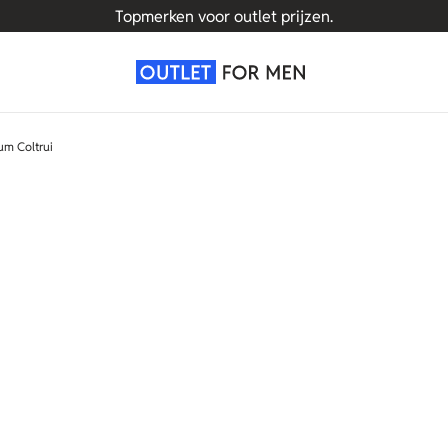
Topmerken voor outlet prijzen.
m Coltrui