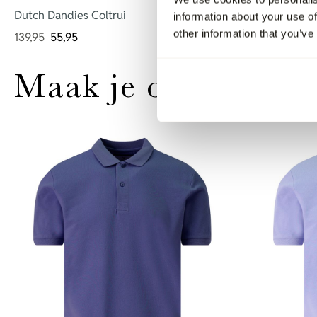
Dutch Dandies Coltrui
Blue Industr
information about your use of
other information that you’ve
139,95
55,95
99,95
49,95
Maak je outfit comp