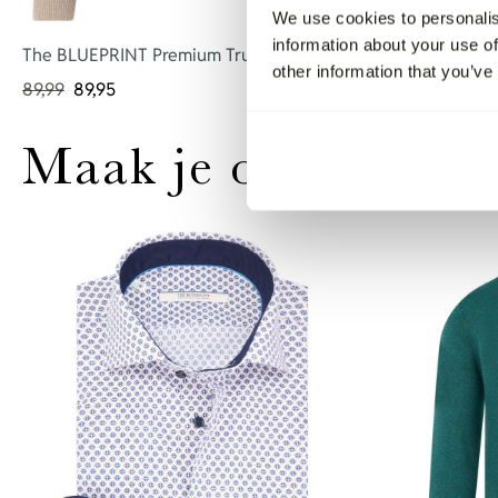
We use cookies to personalis
information about your use of
The BLUEPRINT Premium Trui V-hals
The BLUEPRI
other information that you’ve
89,99
89,95
79,95
Maak je outfit comp