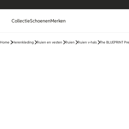
Collectie
Schoenen
Merken
Home
Herenkleding
Truien en vesten
Truien
Truien v-hals
The BLUEPRINT Pre