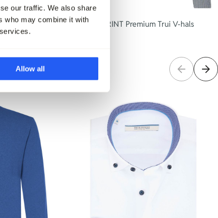
se our traffic. We also share
ers who may combine it with
i O-hals
The BLUEPRINT Premium Trui V-hals
 services.
89,99
89,95
Allow all