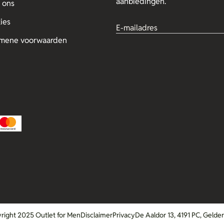
aanbiedingen.
 ons
ies
mene voorwaarden
right 2025 Outlet for Men
De Aaldor 13, 4191 PC, Gelde
Disclaimer
Privacy