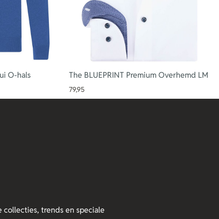
i O-hals
The BLUEPRINT Premium Overhemd LM
79,95
 collecties, trends en speciale