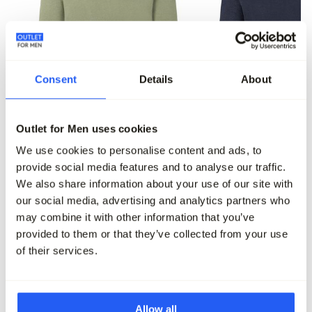
Consent
Details
About
Outlet for Men uses cookies
We use cookies to personalise content and ads, to
The BLUEPRINT Premium Trui V-hals
The BLUEPRINT Premium 
provide social media features and to analyse our traffic.
79,95
79,95
We also share information about your use of our site with
our social media, advertising and analytics partners who
Maak je outfit compleet
may combine it with other information that you’ve
provided to them or that they’ve collected from your use
of their services.
Allow all