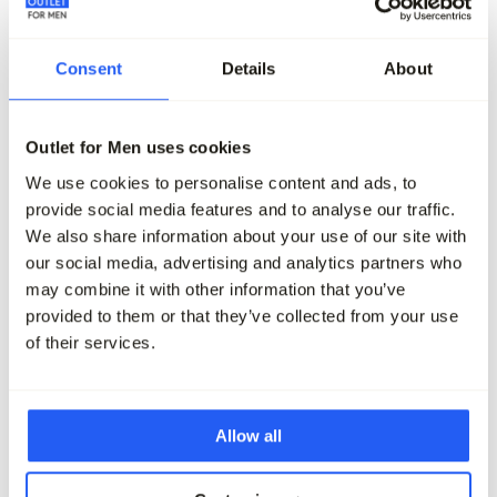
Consent
Details
About
-70%
-50%
Outlet for Men uses cookies
Campbell Vest
Paul & Shark Vest
We use cookies to personalise content and ads, to
139,95
41,95
369,95
184,95
provide social media features and to analyse our traffic.
We also share information about your use of our site with
Maak je outfit compleet
our social media, advertising and analytics partners who
may combine it with other information that you’ve
provided to them or that they’ve collected from your use
of their services.
Allow all