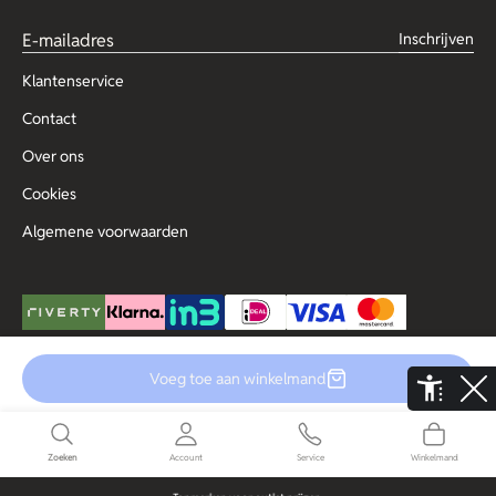
Inschrijven
Klantenservice
Contact
Over ons
Cookies
Algemene voorwaarden
Voeg toe aan winkelmand
© Copyright 2025 Outlet for Men
De Aaldor 13, 4191 PC, Geldermalsen
Disclaimer
Privacy
Zoeken
Account
Service
Winkelmand