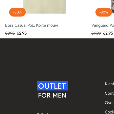
-30%
-30%
Boss Casual Polo Korte mouw
Vanguard Po
89,95
62,95
89,99
62,95
Klan
Cont
Over
Cook