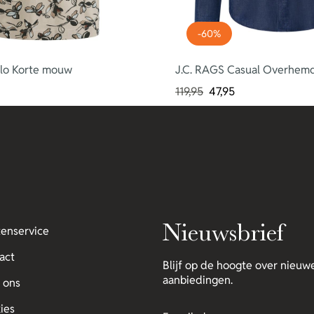
-60%
lo Korte mouw
J.C. RAGS Casual Overhem
119,95
47,95
Nieuwsbrief
tenservice
act
Blijf op de hoogte over nieuwe
aanbiedingen.
 ons
ies