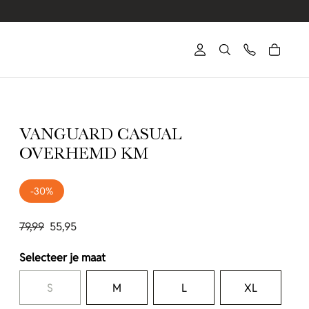
VANGUARD CASUAL
OVERHEMD KM
-30%
79,99
55,95
Selecteer je maat
S
M
L
XL