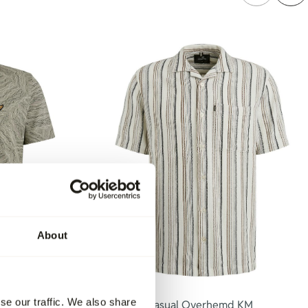
About
-30%
se our traffic. We also share
emd KM
Vanguard Casual Overhemd KM